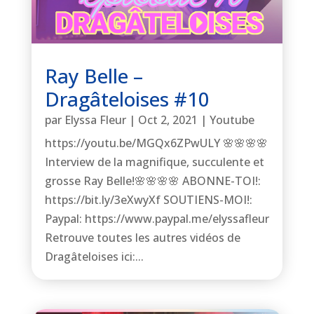
Ray Belle –
Dragâteloises #10
par
Elyssa Fleur
|
Oct 2, 2021
|
Youtube
https://youtu.be/MGQx6ZPwULY 🌸🌸🌸🌸
Interview de la magnifique, succulente et
grosse Ray Belle!🌸🌸🌸🌸 ABONNE-TOI!:
https://bit.ly/3eXwyXf SOUTIENS-MOI!:
Paypal: https://www.paypal.me/elyssafleur
Retrouve toutes les autres vidéos de
Dragâteloises ici:...