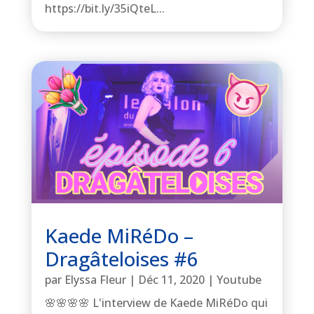
https://bit.ly/35iQteL...
Kaede MiRéDo –
Dragâteloises #6
par
Elyssa Fleur
|
Déc 11, 2020
|
Youtube
🌸🌸🌸🌸 L'interview de Kaede MiRéDo qui