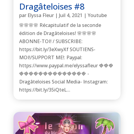
Dragâteloises #8
par
Elyssa Fleur
|
Juil 4, 2021
|
Youtube
🌸🌸🌸🌸 Récapitulatif de la seconde
édition de Dragâteloises! 🌸🌸🌸🌸
ABONNE-TOI! / SUBSCRIBE:
https://bit.ly/3eXwyXf SOUTIENS-
MOI!/SUPPORT ME!: Paypal:
https://www.paypal.me/elyssafleur 🍓🍓🍓
🍓🍓🍓🍓🍓🍓🍓🍓🍓🍓🍓🍓🍓🍓 -
Dragâteloises Social Media- Instagram:
https://bit.ly/35iQteL...