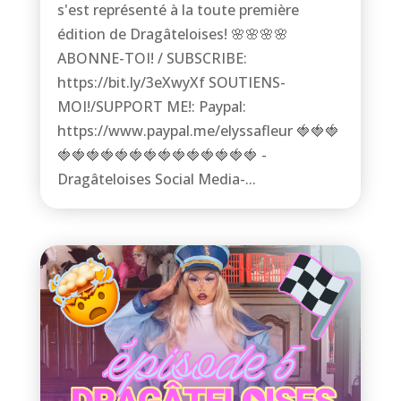
s'est représenté à la toute première
édition de Dragâteloises! 🌸🌸🌸🌸
ABONNE-TOI! / SUBSCRIBE:
https://bit.ly/3eXwyXf SOUTIENS-
MOI!/SUPPORT ME!: Paypal:
https://www.paypal.me/elyssafleur 🍓🍓🍓
🍓🍓🍓🍓🍓🍓🍓🍓🍓🍓🍓🍓🍓🍓 -
Dragâteloises Social Media-...