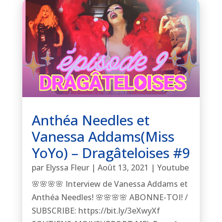
Anthéa Needles et
Vanessa Addams(Miss
YoYo) – Dragâteloises #9
par
Elyssa Fleur
|
Août 13, 2021
|
Youtube
🌸🌸🌸🌸 Interview de Vanessa Addams et
Anthéa Needles! 🌸🌸🌸🌸 ABONNE-TOI! /
SUBSCRIBE: https://bit.ly/3eXwyXf