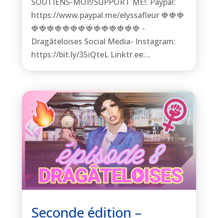
SOUTIENS-MOI!/SUPPORT ME!: Paypal:
https://www.paypal.me/elyssafleur 🍓🍓🍓
🍓🍓🍓🍓🍓🍓🍓🍓🍓🍓🍓🍓🍓🍓 -
Dragâteloises Social Media- Instagram:
https://bit.ly/35iQteL Linktr.ee:...
Seconde édition –