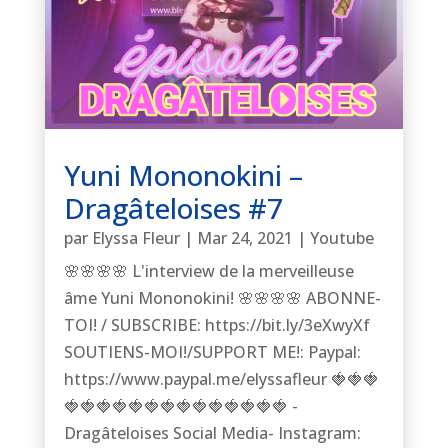
Yuni Mononokini –
Dragâteloises #7
par
Elyssa Fleur
|
Mar 24, 2021
|
Youtube
🌸🌸🌸🌸 L'interview de la merveilleuse
âme Yuni Mononokini! 🌸🌸🌸🌸 ABONNE-
TOI! / SUBSCRIBE: https://bit.ly/3eXwyXf
SOUTIENS-MOI!/SUPPORT ME!: Paypal:
https://www.paypal.me/elyssafleur 🍓🍓🍓
🍓🍓🍓🍓🍓🍓🍓🍓🍓🍓🍓🍓🍓🍓 -
Dragâteloises Social Media- Instagram: