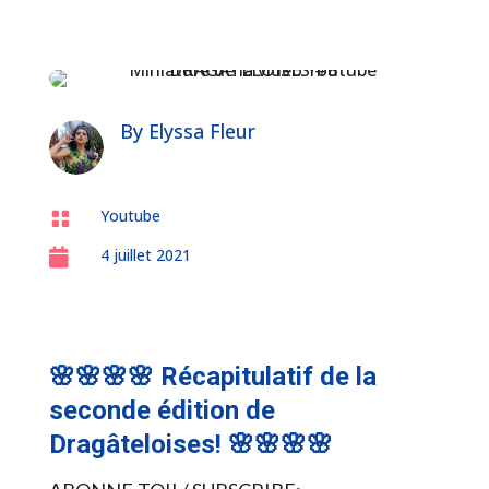
By
Elyssa Fleur
Youtube

4 juillet 2021

🌸🌸🌸🌸 Récapitulatif de la
seconde édition de
Dragâteloises! 🌸🌸🌸🌸