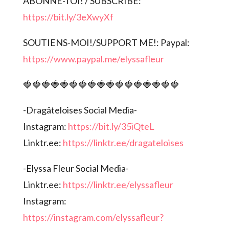
ABONNE-TOI! / SUBSCRIBE:
https://bit.ly/3eXwyXf
SOUTIENS-MOI!/SUPPORT ME!: Paypal:
https://www.paypal.me/elyssafleur
🍓🍓🍓🍓🍓🍓🍓🍓🍓🍓🍓🍓🍓🍓🍓🍓🍓
-Dragâteloises Social Media-
Instagram:
https://bit.ly/35iQteL
Linktr.ee:
https://linktr.ee/dragateloises
-Elyssa Fleur Social Media-
Linktr.ee:
https://linktr.ee/elyssafleur
Instagram:
https://instagram.com/elyssafleur?