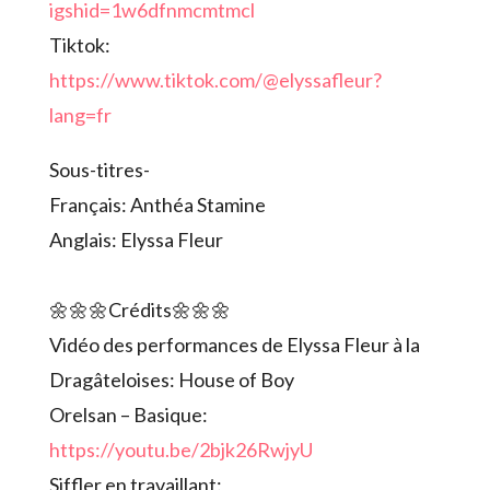
igshid=1w6dfnmcmtmcl
Tiktok:
https://www.tiktok.com/@elyssafleur?
lang=fr
Sous-titres-
Français: Anthéa Stamine
Anglais: Elyssa Fleur
🌼🌼🌼Crédits🌼🌼🌼
Vidéo des performances de Elyssa Fleur à la
Dragâteloises: House of Boy
Orelsan – Basique:
https://youtu.be/2bjk26RwjyU
Siffler en travaillant: