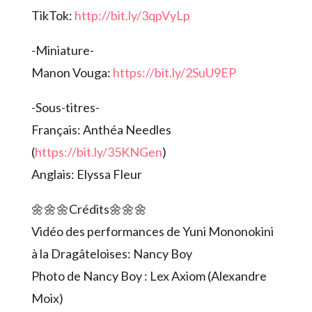
TikTok:
http://bit.ly/3qpVyLp
-Miniature-
Manon Vouga:
https://bit.ly/2SuU9EP
-Sous-titres-
Français: Anthéa Needles
(
https://bit.ly/35KNGen
)
Anglais: Elyssa Fleur
🌼🌼🌼Crédits🌼🌼🌼
Vidéo des performances de Yuni Mononokini
à la Dragâteloises: Nancy Boy
Photo de Nancy Boy : Lex Axiom (Alexandre
Moix)