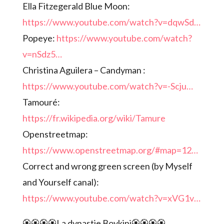
Ella Fitzegerald Blue Moon:
https://www.youtube.com/watch?v=dqwSd…
Popeye:
https://www.youtube.com/watch?
v=nSdz5…
Christina Aguilera – Candyman :
https://www.youtube.com/watch?v=-Scju…
Tamouré:
https://fr.wikipedia.org/wiki/Tamure
Openstreetmap:
https://www.openstreetmap.org/#map=12…
Correct and wrong green screen (by Myself
and Yourself canal):
https://www.youtube.com/watch?v=xVG1v…
🏵️🏵️🏵️🏵️La dynastie Boykini🏵️🏵️🏵️🏵️