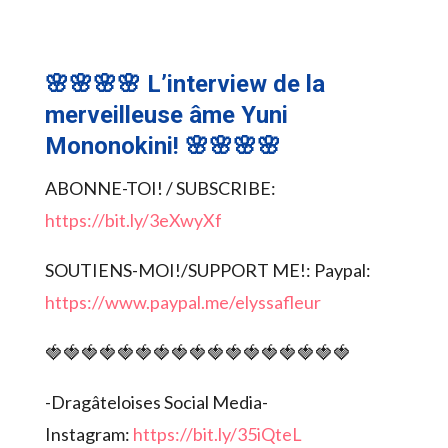
🌸🌸🌸🌸 L’interview de la
merveilleuse âme Yuni
Mononokini! 🌸🌸🌸🌸
ABONNE-TOI! / SUBSCRIBE:
https://bit.ly/3eXwyXf
SOUTIENS-MOI!/SUPPORT ME!: Paypal:
https://www.paypal.me/elyssafleur
🍓🍓🍓🍓🍓🍓🍓🍓🍓🍓🍓🍓🍓🍓🍓🍓🍓
-Dragâteloises Social Media-
Instagram:
https://bit.ly/35iQteL