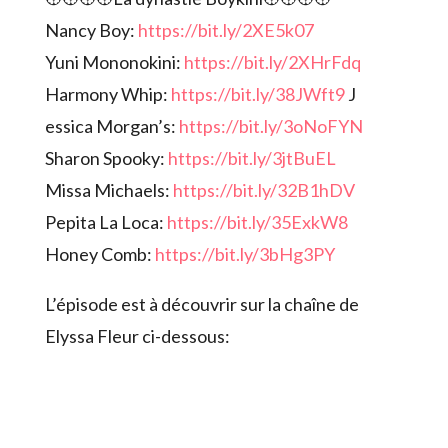
Nancy Boy:
https://bit.ly/2XE5k07
Yuni Mononokini:
https://bit.ly/2XHrFdq
Harmony Whip:
https://bit.ly/38JWft9
J
essica Morgan’s:
https://bit.ly/3oNoFYN
Sharon Spooky:
https://bit.ly/3jtBuEL
Missa Michaels:
https://bit.ly/32B1hDV
Pepita La Loca:
https://bit.ly/35ExkW8
Honey Comb:
https://bit.ly/3bHg3PY
L’épisode est à découvrir sur la chaîne de
Elyssa Fleur ci-dessous: