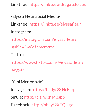
Linktr.ee:
https://linktr.ee/dragateloises
-Elyssa Fleur Social Media-
Linktr.ee:
https://linktr.ee/elyssafleur
Instagram:
https://instagram.com/elyssafleur?
igshid=1w6dfnmcmtmcl
Tiktok:
https://www.tiktok.com/@elyssafleur?
lang=fr
-Yuni Mononokini-
Instagram:
https://bit.ly/2XHrFdq
Smule:
http://bit.ly/3nM3apS
Facebook:
http://bit.ly/2XEQUgz